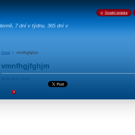
Úvodní stránka
enně, 7 dní v týdnu, 365 dní v
Úvod
>
vmnfhgjfghjm
vmnfhgjfghjm
06.02.2013 15:42
Zpět