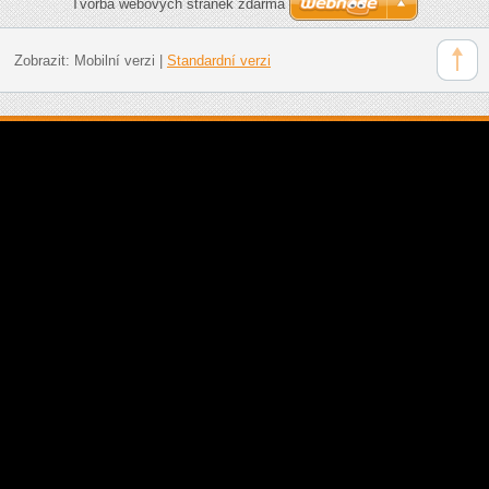
Tvorba webových stránek zdarma
Zobrazit:
Mobilní verzi
|
Standardní verzi