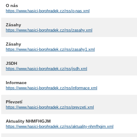
O nás
https://www.hasici-borohradek.cz/rss/o-nas.xml
Zásahy
https://www.hasici-borohradek.cz/rss/zasahy.xml
Zásahy
https://www.hasici-borohradek.cz/rss/zasahy1.xml
JSDH
https://www.hasici-borohradek.cz/rss/jsdh.xml
Informace
https://www.hasici-borohradek.cz/rss/informace.xml
Převzetí
https://www.hasici-borohradek.cz/rss/prevzeti.xml
Aktuality NHMFHGJM
https://www.hasici-borohradek.cz/rss/aktuality-nhmfhgjm.xml