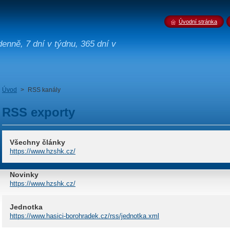
Úvodní stránka
enně, 7 dní v týdnu, 365 dní v
Úvod
>
RSS kanály
RSS exporty
Všechny články
https://www.hzshk.cz/
Novinky
https://www.hzshk.cz/
Jednotka
https://www.hasici-borohradek.cz/rss/jednotka.xml