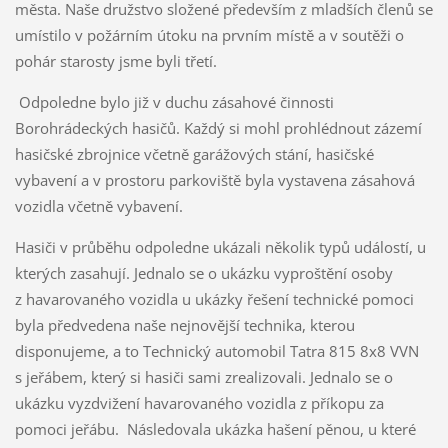
města. Naše družstvo složené především z mladších členů se
umístilo v požárním útoku na prvním místě a v soutěži o
pohár starosty jsme byli třetí.
Odpoledne bylo již v duchu zásahové činnosti
Borohrádeckých hasičů. Každý si mohl prohlédnout zázemí
hasičské zbrojnice včetně garážových stání, hasičské
vybavení a v prostoru parkoviště byla vystavena zásahová
vozidla včetně vybavení.
Hasiči v průběhu odpoledne ukázali několik typů událostí, u
kterých zasahují. Jednalo se o ukázku vyproštění osoby
z havarovaného vozidla u ukázky řešení technické pomoci
byla předvedena naše nejnovější technika, kterou
disponujeme, a to Technický automobil Tatra 815 8x8 VVN
s jeřábem, který si hasiči sami zrealizovali. Jednalo se o
ukázku vyzdvižení havarovaného vozidla z příkopu za
pomoci jeřábu. Následovala ukázka hašení pěnou, u které