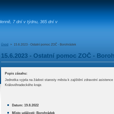
enně, 7 dní v týdnu, 365 dní v
Úvod
>
15.6.2023 - Ostatní pomoc ZOČ - Borohrádek
15.6.2023 - Ostatní pomoc ZOČ - Boro
Popis zásahu:
Jednotka vyjela na žádost starosty města k zajištění zdravotní asistence
Královéhradeckého kraje.
Datum: 19.8.2022
Místo události: Borohrádek