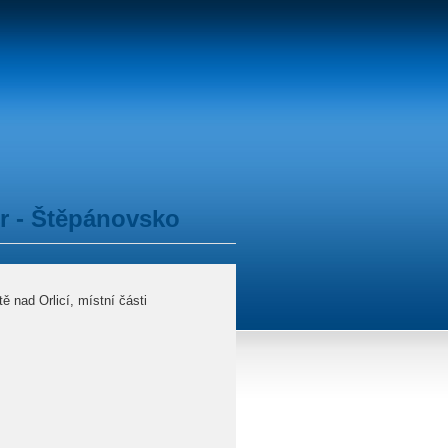
or - Štěpánovsko
 nad Orlicí, místní části