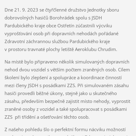
Dne 21. 9. 2023 se čtyřčlenné družstvo Jednotky sboru
dobrovolných hasičů Borohrádek spolu s JSDH
Pardubického kraje obce Ostřetín zúčastnili výcviku
vyprošťování osob při dopravních nehodách pořádané
Zdravotní záchrannou službou Pardubického kraje
v prostoru travnaté plochy letiště Aeroklubu Chrudim.
Na místě bylo připraveno několik simulovaných dopravních
nehod dvou vozidel s větším počtem zraněných osob. Cílem
školení bylo zlepšení a spolupráce a koordinace činností
mezi členy JSDH s posádkami ZZS. Při simulovaném zásahu
hasiči provedli běžné úkony, stejně jako u skutečného
zásahu, především bezpečně zajistit místo nehody, vyprostit
zraněné osoby z vozidel a také spolupracovat s posádkami
ZZS při třídění a ošetřování těchto osob.
Z našeho pohledu šlo o perfektní formu nácviku možností