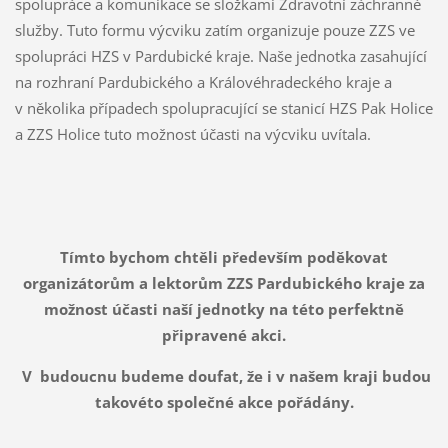
spolupráce a komunikace se složkami Zdravotní záchranné
služby. Tuto formu výcviku zatím organizuje pouze ZZS ve
spolupráci HZS v Pardubické kraje. Naše jednotka zasahující
na rozhraní Pardubického a Královéhradeckého kraje a
v několika případech spolupracující se stanicí HZS Pak Holice
a ZZS Holice tuto možnost účasti na výcviku uvítala.
Tímto bychom chtěli především poděkovat
organizátorům a lektorům ZZS Pardubického kraje za
možnost účasti naší jednotky na této perfektně
připravené akci.
V budoucnu budeme doufat, že i v našem kraji budou
takovéto společné akce pořádány.