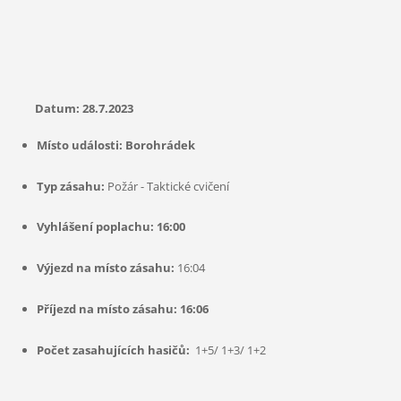
Datum: 28.7.2023
Místo události: Borohrádek
Typ zásahu:
Požár - Taktické cvičení
Vyhlášení poplachu: 16:00
Výjezd na místo zásahu:
16:04
Příjezd na místo zásahu: 16:06
Počet zasahujících hasičů:
1+5/ 1+3/ 1+2