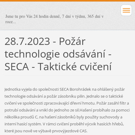
Jsme tu pro Vás 24 hodin denně, 7 dní v týdnu, 365 dní v
roce...
28.7.2023 - Požár
technologie odsávání -
SECA - Taktické cvičení
Jednotka vyjela do společnosti SECA Borohrádek na ohlášený požár
technologie odsávání a požár zásobníku pilin. Jednalo se o taktické
cvičení ve společnosti zpracovávající dřevní hmotu. Požár zasáhl filtr a
potrubí odsávání a vnikl do jednoho ze sil.Hašení probíhalo za pomoci
několika proudů C, na hašení zásobníků byly použity suchovody a
interní hasící systém. V rámci cvičení proběhl výcvik hasících hřebů,
které jsou nově ve výbavě prvovýjezdové CAS.