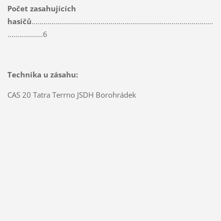
Počet zasahujících
hasičů
............................................................................................
..................6
Technika u zásahu:
CAS 20 Tatra Terrno JSDH Borohrádek