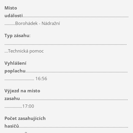
Místo
události
.........................................................................................
.........Borohádek - Nádražní
Typ zásahu
:
.......................................................................................................
...Technická pomoc
Vyhlášení
poplachu
......................................................................................
......................... 16:56
Výjezd na místo
zasahu
...........................................................................................
...............17:00
Počet zasahujících
hasičů
............................................................................................