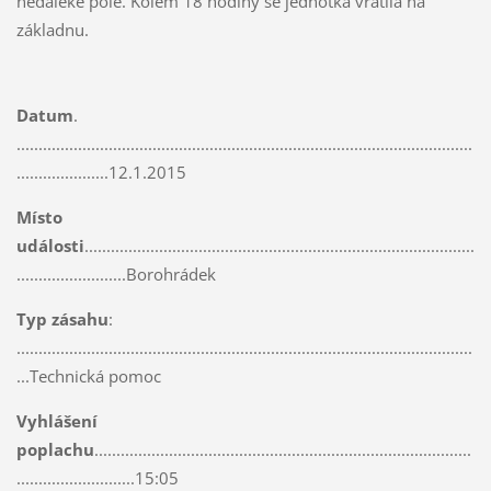
nedaleké pole. Kolem 18 hodiny se jednotka vrátila na
základnu.
Datum
.
........................................................................................................
.....................12.1.2015
Místo
události
.........................................................................................
.........................Borohrádek
Typ zásahu
:
........................................................................................................
...Technická pomoc
Vyhlášení
poplachu
......................................................................................
...........................15:05