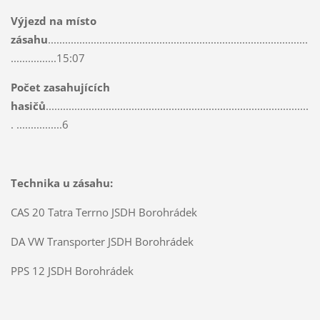
Výjezd na místo
zásahu
...........................................................................................
................15:07
Počet zasahujících
hasičů
............................................................................................
. ................6
Technika u zásahu:
CAS 20 Tatra Terrno JSDH Borohrádek
DA VW Transporter JSDH Borohrádek
PPS 12 JSDH Borohrádek