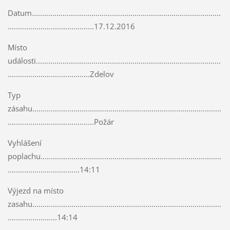
Datum............................................................................................
..........................................17.12.2016
Místo
události..........................................................................................
........................................Zdelov
Typ
zásahu............................................................................................
..........................................Požár
Vyhlášení
poplachu........................................................................................
...................................14:11
Výjezd na místo
zasahu............................................................................................
........................14:14