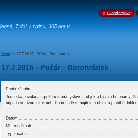
Úvodní stránka
enně, 7 dní v týdnu, 365 dní v
Úvod
>
17.7.2016 - Požár - Borohrádek
17.7.2016 - Požár - Borohrádek
Popis zásahu:
Jednotka povolána k požáru v průmyslovém objektu bývalé betonárny. Na 
odpadu ve dvou lokalitách. Po dohodě s majitelem objektu probíhá dohled
Datum...............................................................................................
Místo události................................................................................
Typ zásahu:......................................................................................