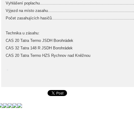
Vyhlášení poplachu................................................................................
Výjezd na místo zasahu..........................................................................
Počet zasahujících hasičů........................................................................
Technika u zásahu:
CAS 20 Tatra Terrno JSDH Borohrádek
CAS 32 Tatra 148 R JSDH Borohrádek
CAS 20 Tatra Terrno HZS Rychnov nad Kněžnou