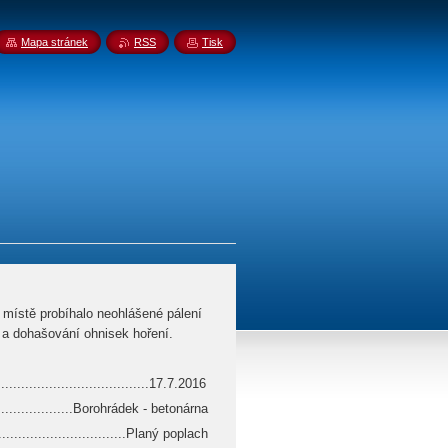
Mapa stránek
RSS
Tisk
místě probíhalo neohlášené pálení
 a dohašování ohnisek hoření.
........................................17.7.2016
.........................Borohrádek - betonárna
...................................Planý poplach