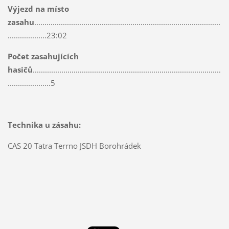
Výjezd na místo
zasahu
...........................................................................................
...................23:02
Počet zasahujících
hasičů
............................................................................................
.....................5
Technika u zásahu:
CAS 20 Tatra Terrno JSDH Borohrádek