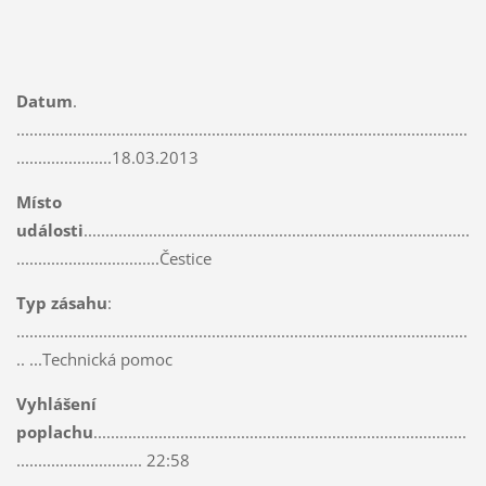
Datum
.
........................................................................................................
......................18.03.2013
Místo
události
.........................................................................................
.................................Čestice
Typ zásahu
:
........................................................................................................
.. ...Technická pomoc
Vyhlášení
poplachu
......................................................................................
............................. 22:58