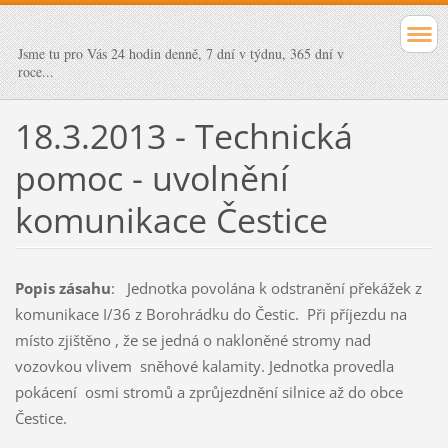
Jsme tu pro Vás 24 hodin denně, 7 dní v týdnu, 365 dní v
roce...
18.3.2013 - Technická
pomoc - uvolnění
komunikace Čestice
Popis zásahu
: Jednotka povolána k odstranění překážek z
komunikace I/36 z Borohrádku do Čestic. Při příjezdu na
místo zjištěno , že se jedná o nakloněné stromy nad
vozovkou vlivem sněhové kalamity. Jednotka provedla
pokácení osmi stromů a zprůjezdnění silnice až do obce
Čestice.