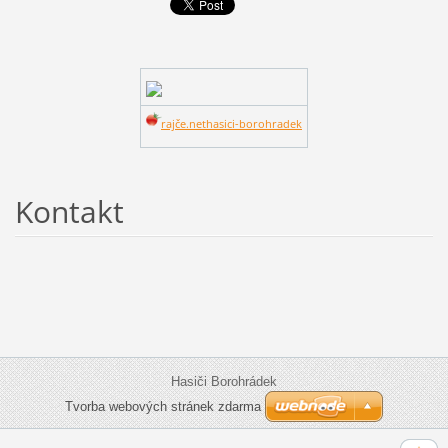
rajče.net
hasici-borohradek
Kontakt
Hasiči Borohrádek
Tvorba webových stránek zdarma