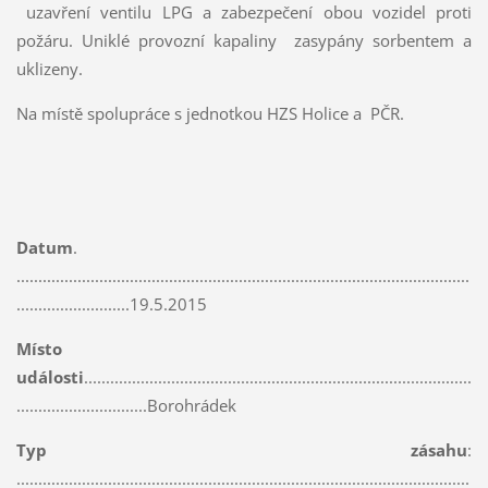
uzavření ventilu LPG a zabezpečení obou vozidel proti
požáru. Uniklé provozní kapaliny zasypány sorbentem a
uklizeny.
Na místě spolupráce s jednotkou HZS Holice a PČR.
Datum
.
........................................................................................................
..........................19.5.2015
Místo
události
.........................................................................................
..............................Borohrádek
Typ zásahu
:
........................................................................................................