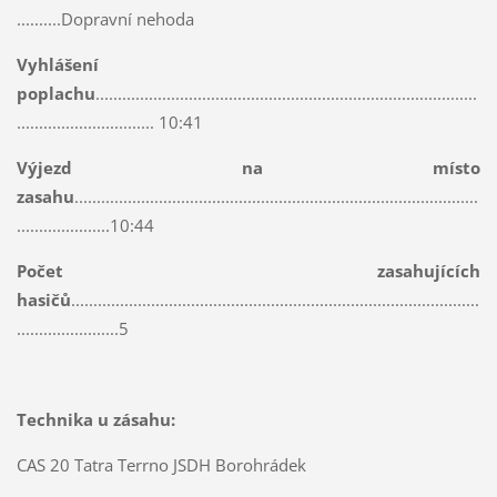
..........Dopravní nehoda
Vyhlášení
poplachu
......................................................................................
............................... 10:41
Výjezd na místo
zasahu
...........................................................................................
.....................10:44
Počet zasahujících
hasičů
............................................................................................
.......................5
Technika u zásahu:
CAS 20 Tatra Terrno JSDH Borohrádek